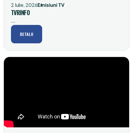
2 Iulie, 2026
Emisiuni TV
TVRINFO
...
DETALII