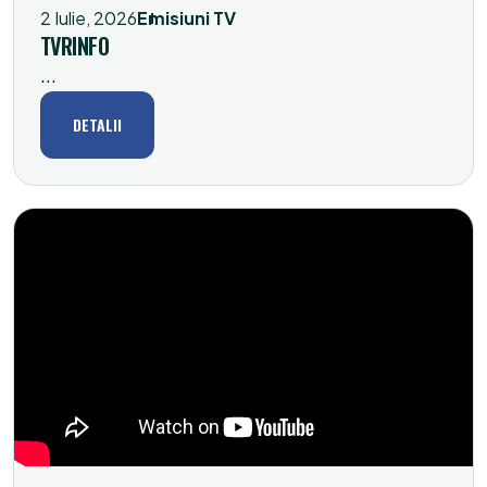
2 Iulie, 2026
Emisiuni TV
TVRINFO
...
DETALII